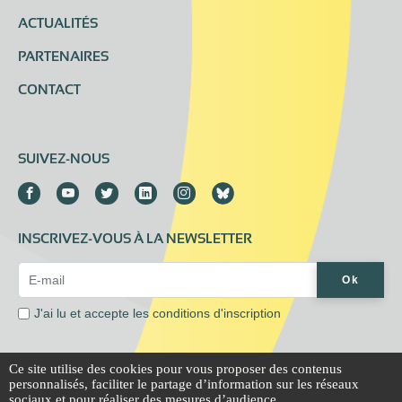
ACTUALITÉS
PARTENAIRES
CONTACT
SUIVEZ-NOUS
INSCRIVEZ-VOUS À LA NEWSLETTER
Email Address*
Ok
J'ai lu et accepte les
conditions d'inscription
Ce site utilise des cookies pour vous proposer des contenus
personnalisés, faciliter le partage d’information sur les réseaux
Mentions légales
Extranet
sociaux et pour réaliser des mesures d’audience.