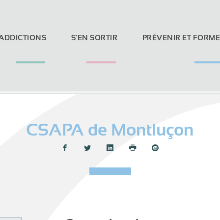
 ADDICTIONS
S'EN SORTIR
PRÉVENIR ET FORM
CSAPA de Montluçon
Loi Evin et réseaux sociaux
Partager :