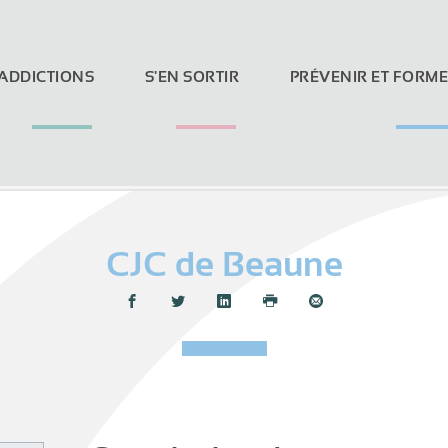
 ADDICTIONS
S'EN SORTIR
PRÉVENIR ET FORM
CJC de Beaune
Loi Evin et réseaux sociaux
Partager :