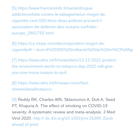
[5]
https://www.francetvinfo.fr/sante/drogue-
addictions/lutte-contre-le-tabagisme/un-megot-de-
cigarette-cest-500-litres-deau-pollues-previent-l-
association-de-defense-des-oceans-surfrider-
europe_2801755.html
[6]
https://cy-clope.com/decomposition-megot-de-
cigarette/#:~:text=4%20300%20milliards%20de%20m%C3%A9
[7]
https://www.who.int/fr/news/item/13-12-2021-protect-
the-environment-world-no-tobacco-day-2022-will-give-
you-one-more-reason-to-quit
[8]
https://www.who.int/fr/news-room/fact-
sheets/detail/tobacco
[9]
Reddy RK, Charles WN, Sklavounos A, Dutt A, Seed
PT, Khajuria A. The effect of smoking on COVID-19
severity: A systematic review and meta-analysis. J Med
Virol 2020.
http:// dx.doi.org/10.1002/jmv.26389.,Epub
ahead of print.