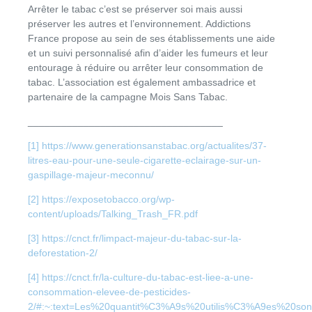
Arrêter le tabac c’est se préserver soi mais aussi
préserver les autres et l’environnement. Addictions
France propose au sein de ses établissements une aide
et un suivi personnalisé afin d’aider les fumeurs et leur
entourage à réduire ou arrêter leur consommation de
tabac. L’association est également ambassadrice et
partenaire de la campagne Mois Sans Tabac.
___________________________________
[1]
https://www.generationsanstabac.org/actualites/37-
litres-eau-pour-une-seule-cigarette-eclairage-sur-un-
gaspillage-majeur-meconnu/
[2]
https://exposetobacco.org/wp-
content/uploads/Talking_Trash_FR.pdf
[3]
https://cnct.fr/limpact-majeur-du-tabac-sur-la-
deforestation-2/
[4]
https://cnct.fr/la-culture-du-tabac-est-liee-a-une-
consommation-elevee-de-pesticides-
2/#:~:text=Les%20quantit%C3%A9s%20utilis%C3%A9es%20