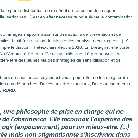
ite par la distribution de matériel de réduction des risques.
paille, seringues…) est en effet nécessaire pour éviter la contamination
es dommages s’appuie aussi sur des actions de prévention et de
ilieu festif (distribution de kits stériles, analyse des drogues…). À
mple le dispositif
Fêtez-clairs
depuis 2018. En Bretagne, elle porte
Noz’Ambule
à Rennes. Ces dispositifs visent à promouvoir une
 bien-être des jeunes via des stratégies de sensibilisation et de
eurs de substances psychoactives a pour effet de les éloigner du
utien aux démarches d’accès aux droits sociaux, l’aide au logement et
ette RDRD.
, une philosophe de prise en charge qui ne
de l’abstinence. Elle reconnait l’expertise des
à agir (enpowerment) pour un mieux-être. (…)
tée mais non stigmatisante s’inscrivant dans