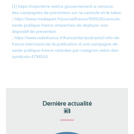
[1]
https://reporterre.net/Le-gouvernement-a-censure-
des-campagnes-de-prevention-sur-la-canicule-et-le-tabac
;
https://www.mediapart.fr/journal/france/300526/canicule-
sante-publique-france-empechee-de-deployer-son-
dispositif-de-prevention
;
https://www.radiofrance.fr/franceinter/podcasts/l-info-de-
france-inter/canicule-la-publication-d-une-campagne-de-
sante-publique-france-retardee-par-matignon-selon-des-
syndicats-4794516
Dernière actualité