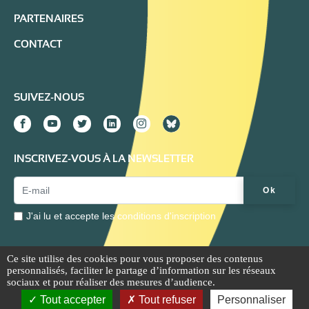
PARTENAIRES
CONTACT
SUIVEZ-NOUS
INSCRIVEZ-VOUS À LA NEWSLETTER
Email Address*
Ok
J'ai lu et accepte les
conditions d'inscription
Ce site utilise des cookies pour vous proposer des contenus
personnalisés, faciliter le partage d’information sur les réseaux
Mentions légales
Extranet
sociaux et pour réaliser des mesures d’audience.
Tout accepter
Tout refuser
Personnaliser